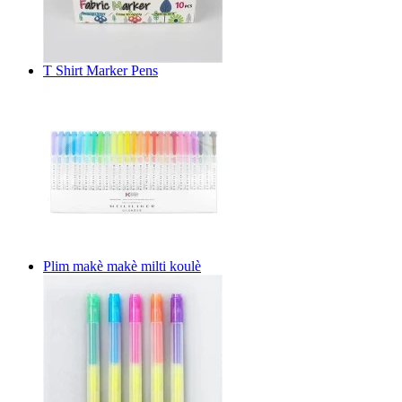
T Shirt Marker Pens
Plim makè makè milti koulè