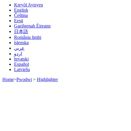
Kreyòl Ayisyen
English
Čeština
Eesti
Gaeilgenah Éireann
日本語
România limbi
íslenska
عربي
اردو
hrvatski
Español
Latviešu
Home
>
Pwodwi
>
Highlighter