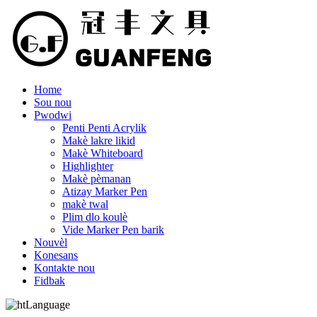
Home
Sou nou
Pwodwi
Penti Penti Acrylik
Makè lakre likid
Makè Whiteboard
Highlighter
Makè pèmanan
Atizay Marker Pen
makè twal
Plim dlo koulè
Vide Marker Pen barik
Nouvèl
Konesans
Kontakte nou
Fidbak
Language