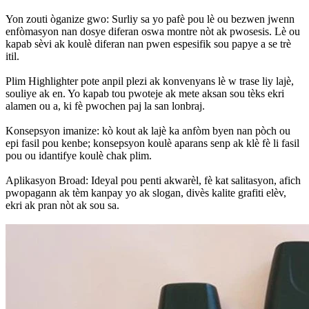
Yon zouti òganize gwo: Surliy sa yo pafè pou lè ou bezwen jwenn
enfòmasyon nan dosye diferan oswa montre nòt ak pwosesis. Lè ou
kapab sèvi ak koulè diferan nan pwen espesifik sou papye a se trè
itil.
Plim Highlighter pote anpil plezi ak konvenyans lè w trase liy lajè,
souliye ak en. Yo kapab tou pwoteje ak mete aksan sou tèks ekri
alamen ou a, ki fè pwochen paj la san lonbraj.
Konsepsyon imanize: kò kout ak lajè ka anfòm byen nan pòch ou
epi fasil pou kenbe; konsepsyon koulè aparans senp ak klè fè li fasil
pou ou idantifye koulè chak plim.
Aplikasyon Broad: Ideyal pou penti akwarèl, fè kat salitasyon, afich
pwopagann ak tèm kanpay yo ak slogan, divès kalite grafiti elèv,
ekri ak pran nòt ak sou sa.