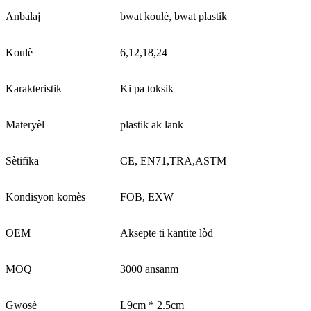
Anbalaj
bwat koulè, bwat plastik
Koulè
6,12,18,24
Karakteristik
Ki pa toksik
Materyèl
plastik ak lank
Sètifika
CE, EN71,TRA,ASTM
Kondisyon komès
FOB, EXW
OEM
Aksepte ti kantite lòd
MOQ
3000 ansanm
Gwosè
L9cm * 2.5cm