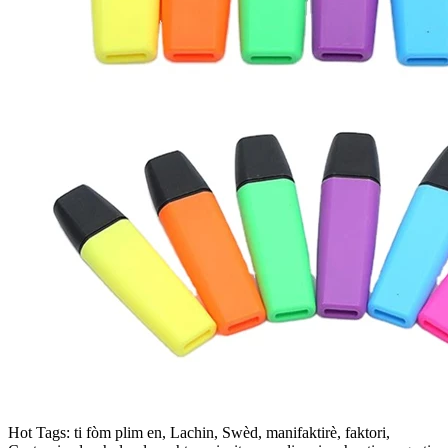
Hot Tags: ti fòm plim en, Lachin, Swèd, manifaktirè, faktori,