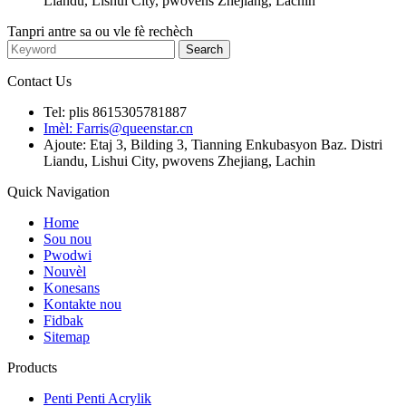
Liandu, Lishui City, pwovens Zhejiang, Lachin
Tanpri antre sa ou vle fè rechèch
Contact Us
Tel: plis 8615305781887
Imèl: Farris@queenstar.cn
Ajoute: Etaj 3, Bilding 3, Tianning Enkubasyon Baz. Distri
Liandu, Lishui City, pwovens Zhejiang, Lachin
Quick Navigation
Home
Sou nou
Pwodwi
Nouvèl
Konesans
Kontakte nou
Fidbak
Sitemap
Products
Penti Penti Acrylik