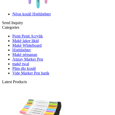
Nèon koulè Highlighter
Send Inquiry
Categories
Penti Penti Acrylik
Makè lakre likid
Makè Whiteboard
Highlighter
Makè pèmanan
Atizay Marker Pen
makè twal
Plim dlo koulè
Vide Marker Pen barik
Latest Products