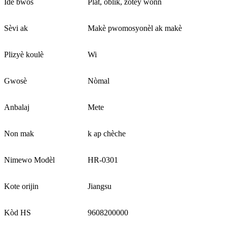
Ide bwòs
Plat, oblik, zòtèy wonn
Sèvi ak
Makè pwomosyonèl ak makè
Plizyè koulè
Wi
Gwosè
Nòmal
Anbalaj
Mete
Non mak
k ap chèche
Nimewo Modèl
HR-0301
Kote orijin
Jiangsu
Kòd HS
9608200000