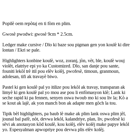
Popilè oem repòtaj en ti fòm en plim.
Gwosè pwodwi: gwosè 9cm * 2.5cm.
Ledger make cursive / Dlo ki baze sou pigman gen yon koulè ki dire
lontan / Ekri se pale.
Highlighters konbine koulè, woz, zoranj, jòn, vèt, ble, koulè wouj
violèt, elatriye epi yo ka Customized. Dlo, san danje pou sante,
founiti lekòl trè itil pou elèv kolèj, pwofesè, timoun, granmoun,
adolesan, tifi ak travayè biwo.
Pastel ki gen koulè pal yo itilize pou lekòl ak travay, transparan ak
limyè ki gen koulè pal yo mou ase pou li enfòmasyon klè; Lank ki
seche rapid ki pa fennen, senyen oswa twoub mo ki sou liv la; Kò a
se kout ak lajè, ak yon manch bon ak adapte men gòch la tou.
Tipik bèl highlighters, pa baub lè make ak plim lank oswa plim jèl,
jounal bal pafè, nòt, devwa lekòl, kalandriye, plan, liv, pwofesè ki
sèvi ak anotasyon kòd koulè, kou kolèj, elèv kolèj make papye lekòl
yo. Espesyalman apwopriye pou devwa plis elèv kolèj.