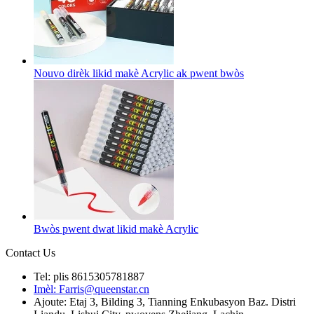
Nouvo dirèk likid makè Acrylic ak pwent bwòs
Bwòs pwent dwat likid makè Acrylic
Contact Us
Tel: plis 8615305781887
Imèl: Farris@queenstar.cn
Ajoute: Etaj 3, Bilding 3, Tianning Enkubasyon Baz. Distri